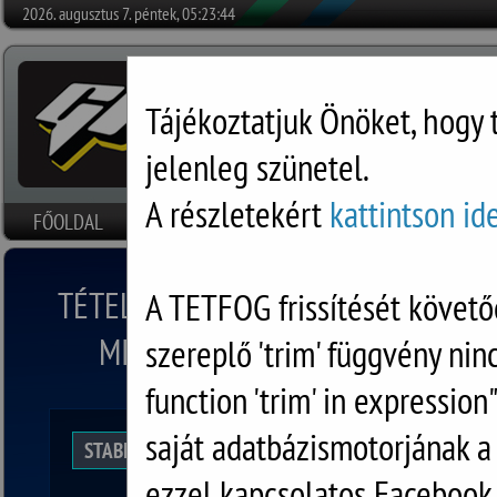
2026. augusztus 7. péntek, 05:23:44
Tájékoztatjuk Önöket, hogy 
jelenleg szünetel.
A részletekért
kattintson id
FŐOLDAL
HÍREK
SZOFTVEREK
RÓLUNK
DOKUMENTU
TÉTELES FOGÁSZATI PROGRAM (TE
A TETFOG frissítését követő
MIÉRT ELŐNYÖS AZ ÖN SZÁMÁR
szereplő 'trim' függvény nin
function 'trim' in expression
saját adatbázismotorjának 
STABILAN MŰKÖDŐ, MEGBÍZHATÓ RENDSZER
ezzel kapcsolatos Facebook