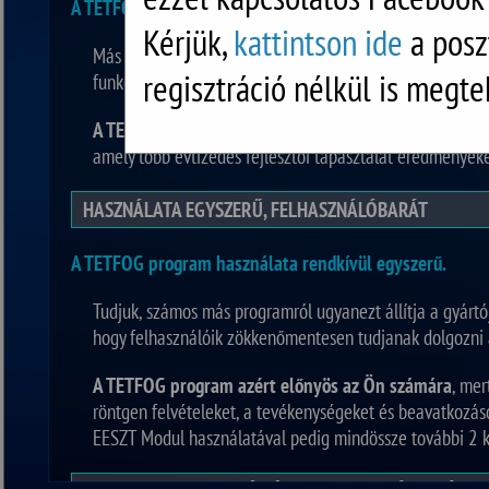
A TETFOG programot közel 30 éve használják a fogorvos
Kérjük,
kattintson ide
a posz
Más szoftvergyártókkal szemben ez a tapasztalat azt az
regisztráció nélkül is megte
funkcióval rendelkezik.
A TETFOG program azért előnyös az Ön számára
, mer
amely több évtizedes fejlesztői tapasztalat eredményekén
HASZNÁLATA EGYSZERŰ, FELHASZNÁLÓBARÁT
A TETFOG program használata rendkívül egyszerű.
Tudjuk, számos más programról ugyanezt állítja a gyártó
hogy felhasználóik zökkenőmentesen tudjanak dolgozni 
A TETFOG program azért előnyös az Ön számára
, mer
röntgen felvételeket, a tevékenységeket és beavatkozások
EESZT Modul használatával pedig mindössze további 2 katt