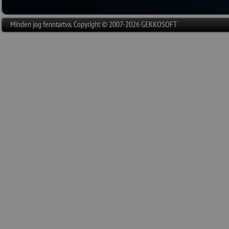
esetén kérjük,
mindig küldjön
Minden jog fenntartva. Copyright © 2007-2026 GEKKOSOFT
hibáról! Ha erre nincs lehető
szövegét pontosan írja le!
Kér
győződjön meg a
helyes e-ma
üzenetet
mindig írja alá,
hogy 
felvennünk a kapcsolatot!
3. Kérjük, írásos üzenetet
csa
SMS, Viber és Messenger nem 