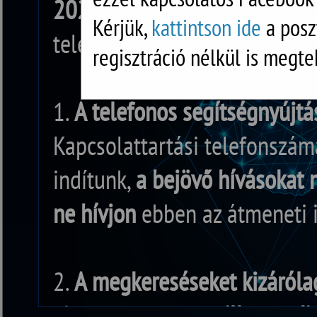
2026. január 26-tól
az alábbi
Kérjük,
kattintson ide
a posz
telefonos segítségnyújtással
regisztráció nélkül is megte
1.
A telefonos segítségnyújtá
Kapcsolattartási telefonszám
indítunk,
a bejövő hívásokat 
ne hívjon
ebben az átmeneti 
2.
A megkereséseket kizárólag
címre küldött
e-mailben tudj