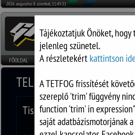
2026. augusztus 8. szombat, 11:45:51
Tájékoztatjuk Önöket, hogy 
jelenleg szünetel.
A részletekért
kattintson id
FŐOLDAL
HÍREK
SZOFTVEREK
RÓLUNK
DOKUMENTU
TELEFONOS SEGÍTSÉGNYÚ
A TETFOG frissítését követő
szereplő 'trim' függvény nin
function 'trim' in expression
Tisztelt Partnerünk!
saját adatbázismotorjának 
ezzel kapcsolatos Facebook